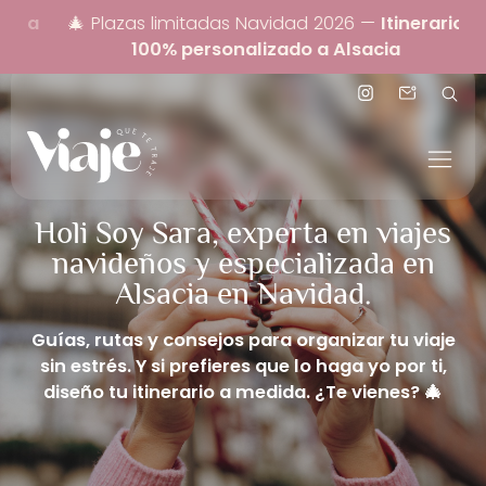
🎄 Plazas limitadas Navidad 2026 —
Itinerario

100% personalizado a Alsacia
Holi Soy Sara, experta en viajes
navideños y especializada en
Alsacia en Navidad.
Guías, rutas y consejos para organizar tu viaje
sin estrés. Y si prefieres que lo haga yo por ti,
diseño tu itinerario a medida. ¿Te vienes? 🎄