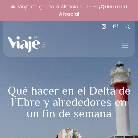
 a
🎄 Plazas limitadas Navidad 2026 —
Itinerario
100% personalizado a Alsacia
Qué hacer en el Delta de
l’Ebre y alrededores en
un fin de semana