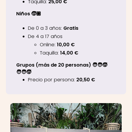
Taquilla:
25,00 €
Niños 🧒🏽
De 0 a 3 años:
Gratis
De 4 a 17 años
Online:
10,00 €
Taquilla:
14,00 €
Grupos (más de 20 personas) 🧑‍🧑‍🧒
🧑‍🧑‍🧒
Precio por persona:
20,50 €